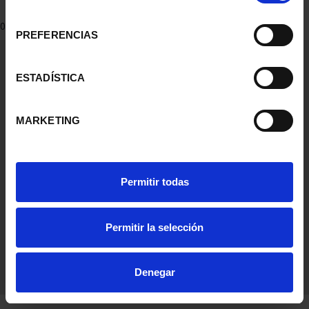
consentimiento
0 Productos encontrados
PREFERENCIAS
Información General
Contacto
ESTADÍSTICA
Preguntas Frequentes (FAQs)
Aviso Legal
MARKETING
Condiciones Legales
Ayuda
Permitir todas
Permitir la selección
Denegar