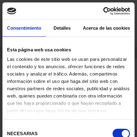
saltar
Saltar
Consentimiento
Detalles
Acerca de las cookies
0
al
al
contenido
men
de
Esta página web usa cookies
navegacin
INICIO
PRODUCTOS
Las cookies de este sitio web se usan para personalizar
el contenido y los anuncios, ofrecer funciones de redes
sociales y analizar el tráfico. Además, compartimos
información sobre el uso que haga del sitio web con
nuestros partners de redes sociales, publicidad y análisis
web, quienes pueden combinarla con otra información
que les haya proporcionado o que hayan recopilado a
partir del uso que haya hecho de sus servicios.
Selección
NECESARIAS
de