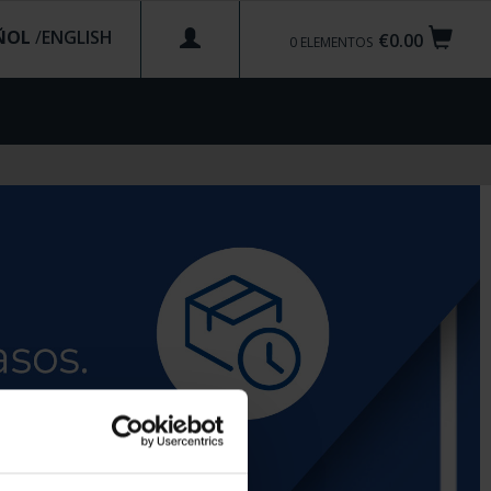
ÑOL
/
€0.00
0
ELEMENTOS