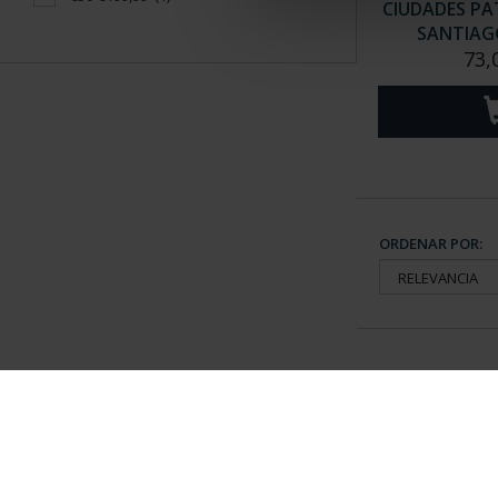
CIUDADES PAT
SANTIAGO
73,
ORDENAR POR:
Información General
Contacto
|
Preguntas Frequentes (FAQs)
|
Aviso Legal
|
Condicio