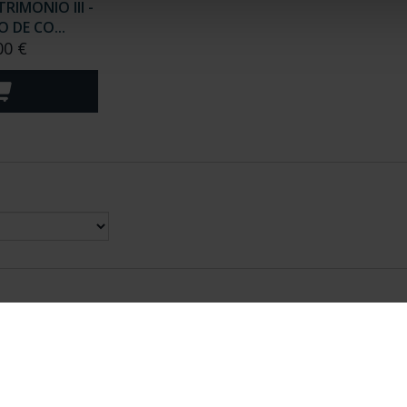
RIMONIO III -
 DE CO...
00 €
nes Legales
|
|
Ayuda
|