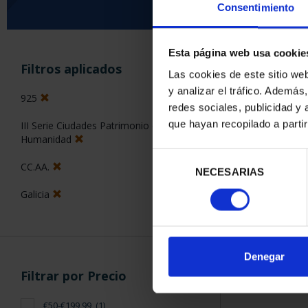
Consentimiento
Esta página web usa cookie
ORDENAR POR:
Filtros aplicados
Las cookies de este sitio we
y analizar el tráfico. Ademá
925
redes sociales, publicidad y
que hayan recopilado a parti
III Serie Ciudades Patrimonio de la
1 Productos en
Humanidad
Selección
CC.AA.
NECESARIAS
de
consentimiento
Galicia
Denegar
Filtrar por Precio
€50-€199,99
(1)