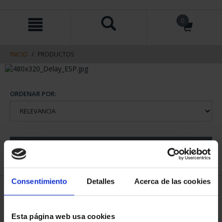
saltar
Saltar
0
al
al
contenido
men
de
navegacin
INICIO
PRODUCTOS
ORDENAR POR:
REFINAR
Consentimiento
Detalles
Acerca de las cookies
2 Productos encontrados
Esta página web usa cookies