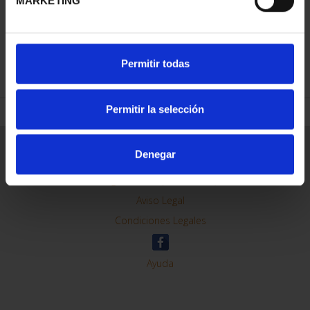
MARKETING
REFINAR
Permitir todas
Permitir la selección
Información General
Denegar
Contacto
Preguntas Frequentes (FAQs)
Aviso Legal
Condiciones Legales
Ayuda