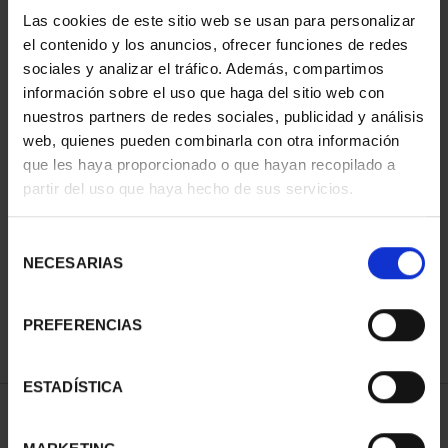
Las cookies de este sitio web se usan para personalizar
el contenido y los anuncios, ofrecer funciones de redes
sociales y analizar el tráfico. Además, compartimos
información sobre el uso que haga del sitio web con
nuestros partners de redes sociales, publicidad y análisis
web, quienes pueden combinarla con otra información
que les haya proporcionado o que hayan recopilado a
partir del uso que haya hecho de sus servicios.
CIUDADES PATRIMONIO
SUSCRIPCIÓN CIUDADES
III - SEGOVIA
PATRIMONIO DE LA
Selección
73,00 €
HU...
NECESARIAS
de
1.095,00 €
consentimiento
Sólo para usuarios
registrados
PREFERENCIAS
ESTADÍSTICA
ORDENAR POR: