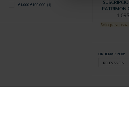
SUSCRIPCIÓ
€1.000-€100.000
(1)
PATRIMONIO 
1.095
Sólo para usuar
ORDENAR POR:
Información General
Contacto
|
Preguntas Frequentes (FAQs)
|
Aviso Legal
|
Condicio