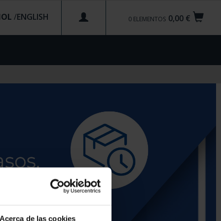
ÑOL
/
0,00 €
0
ELEMENTOS
Acerca de las cookies