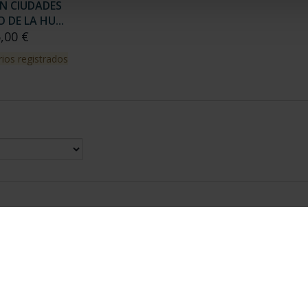
N CIUDADES
DE LA HU...
,00 €
ios registrados
nes Legales
|
|
Ayuda
|