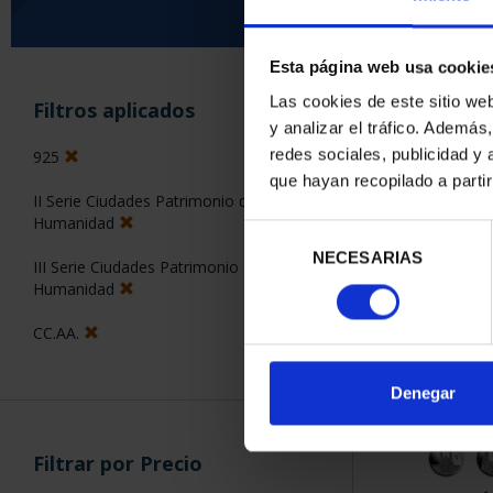
Esta página web usa cookie
ORDENAR POR:
Las cookies de este sitio we
Filtros aplicados
y analizar el tráfico. Ademá
redes sociales, publicidad y
925
que hayan recopilado a parti
II Serie Ciudades Patrimonio de la
1 Productos en
Humanidad
Selección
NECESARIAS
de
III Serie Ciudades Patrimonio de la
consentimiento
Humanidad
CC.AA.
Denegar
Filtrar por Precio