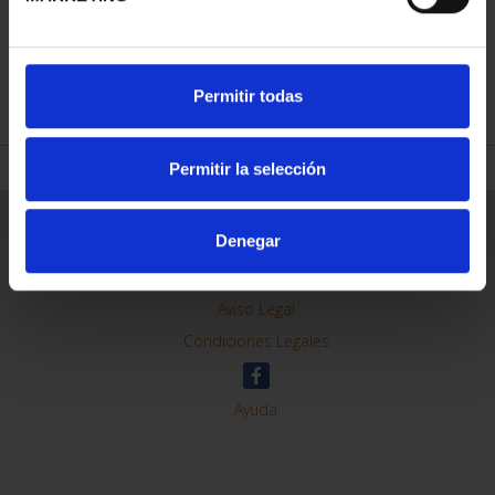
REFINAR
Permitir todas
Permitir la selección
Información General
Denegar
Contacto
Preguntas Frequentes (FAQs)
Aviso Legal
Condiciones Legales
Ayuda