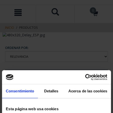
saltar
Saltar
0
al
al
contenido
men
de
navegacin
INICIO
PRODUCTOS
ORDENAR POR:
REFINAR
Consentimiento
Detalles
Acerca de las cookies
1 Productos encontrados
Esta página web usa cookies