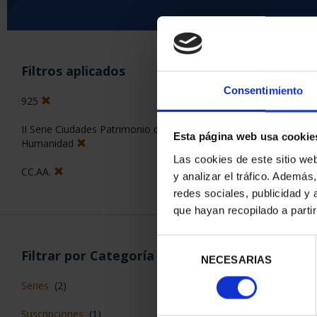
ORDENAR POR:
Filtros aplicados
Consentimiento
925
II Serie Ciudades Patrimonio de la
Esta página web usa cookie
3 Productos en
Humanidad
Las cookies de este sitio we
CC.AA.
y analizar el tráfico. Ademá
redes sociales, publicidad y
que hayan recopilado a parti
Selección
Filtrar por Categoría
NECESARIAS
de
consentimiento
Series
(2)
Suscripciones
(1)