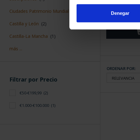
CIUDADES PAT
CUE
Ciudades Patrimonio Mundial
(2)
Denegar
73,
Castilla y León
(2)
Castilla-La Mancha
(1)
más ...
ORDENAR POR:
Filtrar por Precio
€50-€199,99
(2)
€1.000-€100.000
(1)