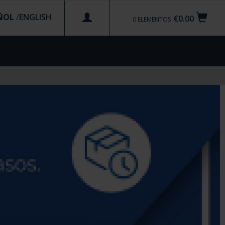
ÑOL
/
€0.00
0
ELEMENTOS