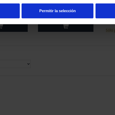
RIMONIO II -
CIUDADES PATRIMONIO II -
SU
NCA
SALAMANCA
PAT
Permitir la selección
00 €
73,00 €
Sólo 