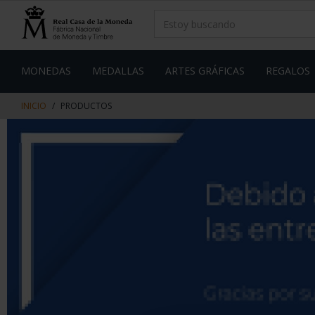
saltar
Saltar
al
al
contenido
men
de
navegacin
MONEDAS
MEDALLAS
ARTES GRÁFICAS
REGALOS
INICIO
PRODUCTOS