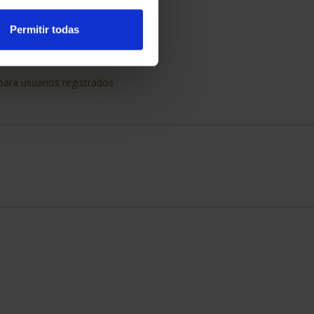
SCRIPCIÓN CIUDADES
RIMONIO DE LA HU...
Permitir todas
1.095,00 €
para usuarios registrados