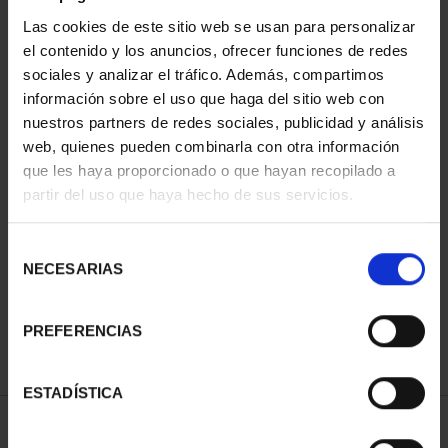
Las cookies de este sitio web se usan para personalizar
el contenido y los anuncios, ofrecer funciones de redes
sociales y analizar el tráfico. Además, compartimos
información sobre el uso que haga del sitio web con
nuestros partners de redes sociales, publicidad y análisis
web, quienes pueden combinarla con otra información
que les haya proporcionado o que hayan recopilado a
partir del uso que haya hecho de sus servicios.
CIUDADES PATRIMONIO
SUSCRIPCIÓN CIUDADES
DE LA HUMANIDAD
PATRIMONIO DE LA
COLE...
HU...
Selección
1.095,00 €
1.095,00 €
NECESARIAS
de
consentimiento
Sólo para usuarios
PREFERENCIAS
registrados
ESTADÍSTICA
ORDENAR POR: