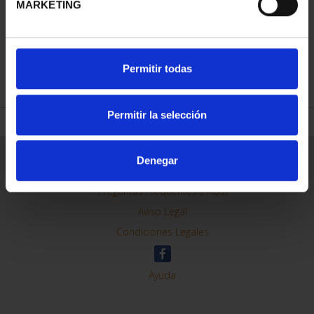
MARKETING
REFINAR
Permitir todas
Permitir la selección
Información General
Denegar
Contacto
Preguntas Frequentes (FAQs)
Aviso Legal
Condiciones Legales
Ayuda