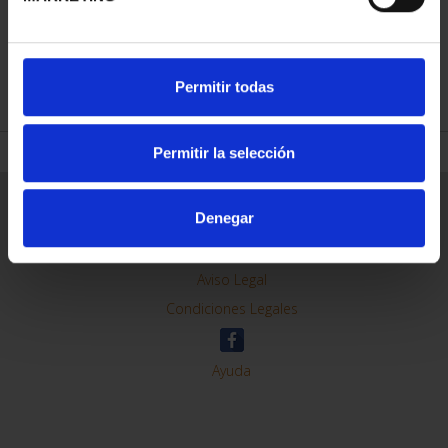
REFINAR
Permitir todas
Permitir la selección
Información General
Denegar
Contacto
Preguntas Frequentes (FAQs)
Aviso Legal
Condiciones Legales
Ayuda