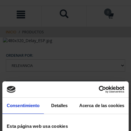
saltar
Saltar
0
al
al
contenido
men
de
navegacin
INICIO
PRODUCTOS
ORDENAR POR:
REFINAR
Consentimiento
Detalles
Acerca de las cookies
1 Productos encontrados
Esta página web usa cookies