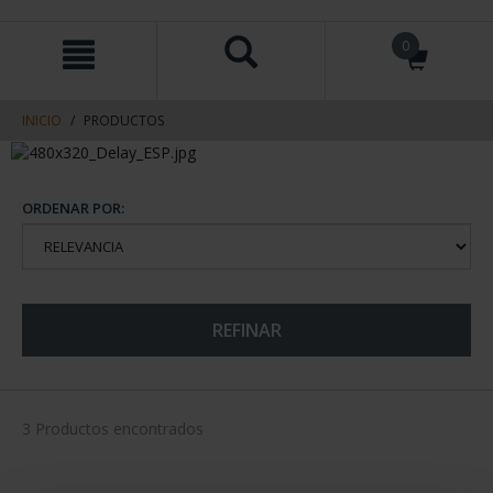
saltar
Saltar
0
al
al
contenido
men
de
navegacin
INICIO
PRODUCTOS
ORDENAR POR:
REFINAR
3 Productos encontrados