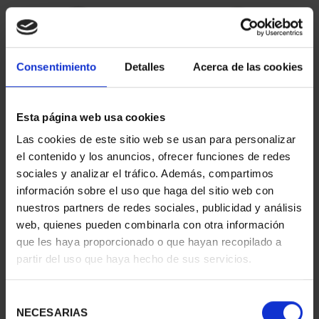
Consentimiento
Detalles
Acerca de las cookies
Esta página web usa cookies
Las cookies de este sitio web se usan para personalizar
CAPITALES ESPAÑOLAS
CAPITALES ESPAÑOLAS
el contenido y los anuncios, ofrecer funciones de redes
- CUENCA
- GUADALAJARA
sociales y analizar el tráfico. Además, compartimos
73,00 €
73,00 €
información sobre el uso que haga del sitio web con
nuestros partners de redes sociales, publicidad y análisis
web, quienes pueden combinarla con otra información
que les haya proporcionado o que hayan recopilado a
partir del uso que haya hecho de sus servicios.
Selección
NECESARIAS
de