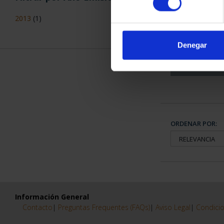
CAPITALES 
2013
(1)
COLECCION
3.79
Denegar
ORDENAR POR:
Información General
Contacto
|
Preguntas Frequentes (FAQs)
|
Aviso Legal
|
Condicio