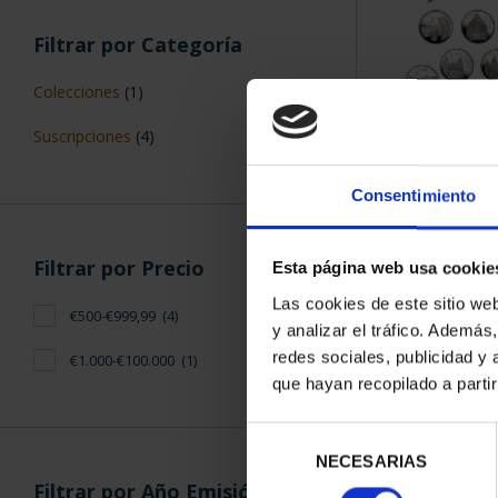
Filtrar por Categoría
Colecciones
(1)
Suscripciones
(4)
SUSCRIPCIÓN 
PROVI
Consentimiento
949,
Sólo para usuar
Filtrar por Precio
Esta página web usa cookie
Las cookies de este sitio we
€500-€999,99
(4)
y analizar el tráfico. Ademá
redes sociales, publicidad y
€1.000-€100.000
(1)
que hayan recopilado a parti
Selección
NECESARIAS
de
Filtrar por Año Emisión
consentimiento