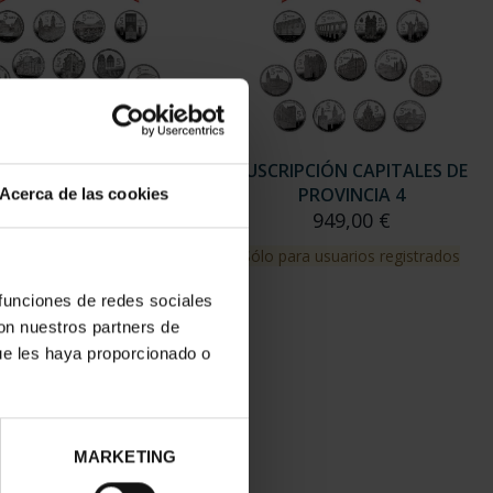
RIPCIÓN CAPITALES DE
SUSCRIPCIÓN CAPITALES DE
PROVINCIA 3
PROVINCIA 4
Acerca de las cookies
949,00 €
949,00 €
para usuarios registrados
Sólo para usuarios registrados
 funciones de redes sociales
con nuestros partners de
ue les haya proporcionado o
MARKETING