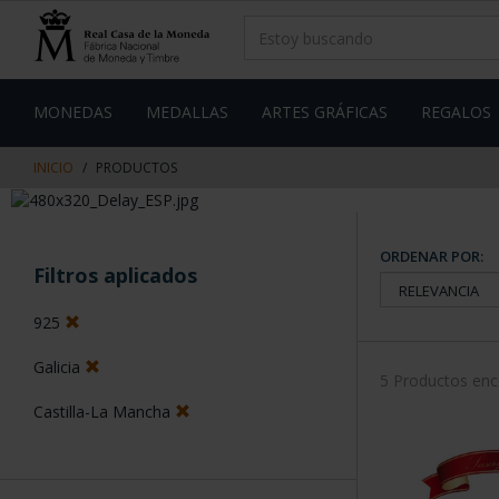
saltar
Saltar
al
al
contenido
men
de
navegacin
MONEDAS
MEDALLAS
ARTES GRÁFICAS
REGALOS
INICIO
PRODUCTOS
ORDENAR POR:
Filtros aplicados
925
Galicia
5 Productos en
Castilla-La Mancha