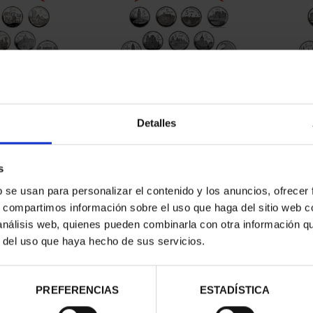
CAPITALES DE
SUSCRIPCIÓN CAPITALES DE
SUSC
NCIA 1
PROVINCIA 2
Detalles
00 €
949,00 €
ios registrados
Sólo para usuarios registrados
Sólo 
s
b se usan para personalizar el contenido y los anuncios, ofrecer
s, compartimos información sobre el uso que haga del sitio web 
 análisis web, quienes pueden combinarla con otra información q
r del uso que haya hecho de sus servicios.
PREFERENCIAS
ESTADÍSTICA