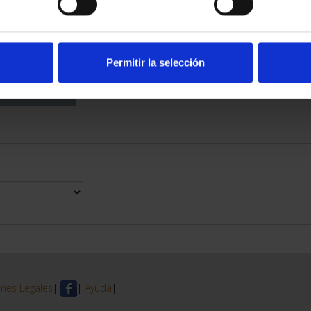
DE PROVINCIA
 COMPLET...
6,00 €
Permitir la selección
nes Legales
|
|
Ayuda
|