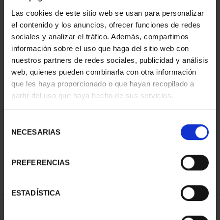
Las cookies de este sitio web se usan para personalizar
el contenido y los anuncios, ofrecer funciones de redes
sociales y analizar el tráfico. Además, compartimos
información sobre el uso que haga del sitio web con
nuestros partners de redes sociales, publicidad y análisis
web, quienes pueden combinarla con otra información
que les haya proporcionado o que hayan recopilado a
partir del uso que haya hecho de sus servicios.
PATRIMONIO
CIUDADES PATRIMONIO
NACIONAL II - PALACIO
- ALCALÁ DE HENARES
REAL DE...
73,00 €
Selección
73,00 €
NECESARIAS
de
consentimiento
PREFERENCIAS
ESTADÍSTICA
ORDENAR POR: