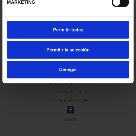
MARKETING
REFINAR
Permitir todas
Permitir la selección
Información General
Denegar
Contacto
Preguntas Frequentes (FAQs)
Aviso Legal
Condiciones Legales
Ayuda