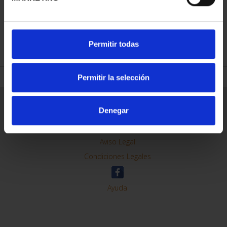
REFINAR
Permitir todas
Permitir la selección
Información General
Denegar
Contacto
Preguntas Frequentes (FAQs)
Aviso Legal
Condiciones Legales
Ayuda