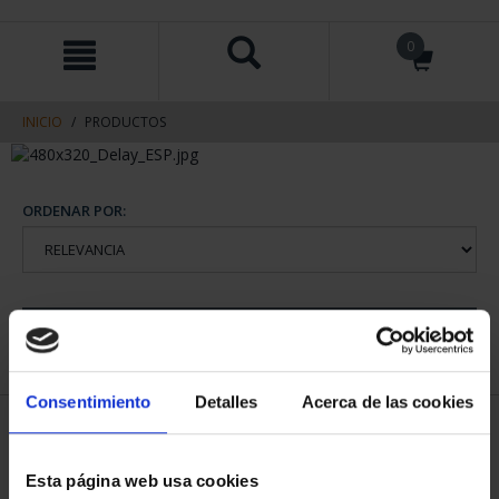
saltar
Saltar
0
al
al
contenido
men
de
navegacin
INICIO
PRODUCTOS
ORDENAR POR:
REFINAR
Consentimiento
Detalles
Acerca de las cookies
1 Productos encontrados
Esta página web usa cookies