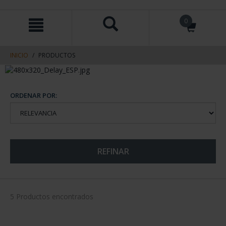
saltar
Saltar
0
al
al
contenido
men
de
navegacin
INICIO
PRODUCTOS
ORDENAR POR:
REFINAR
5 Productos encontrados