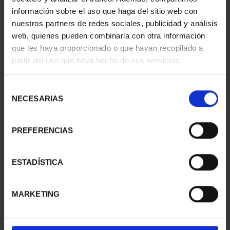
información sobre el uso que haga del sitio web con
nuestros partners de redes sociales, publicidad y análisis
web, quienes pueden combinarla con otra información
que les haya proporcionado o que hayan recopilado a
partir del uso que haya hecho de sus servicios.
SUSCRIPCIÓN
SUSCRIPCIÓN
CAPITALES DE
CAPITALES DE
PROVINCIA 3
PROVINCIA 4
Selección
949,00 €
949,00 €
NECESARIAS
de
consentimiento
Sólo para usuarios
Sólo para usuarios
registrados
registrados
PREFERENCIAS
ESTADÍSTICA
MARKETING