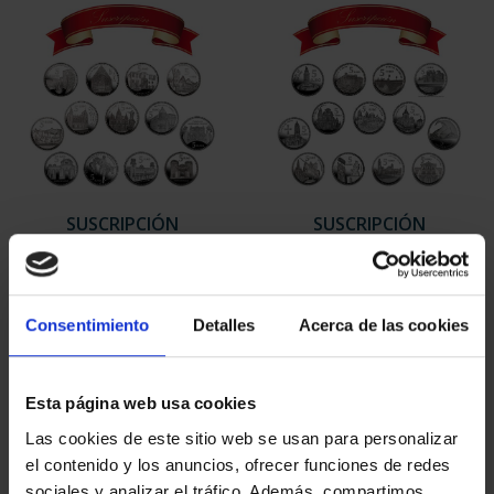
SUSCRIPCIÓN
SUSCRIPCIÓN
CAPITALES DE
CAPITALES DE
PROVINCIA 1
PROVINCIA 2
949,00 €
949,00 €
Consentimiento
Detalles
Acerca de las cookies
Sólo para usuarios
Sólo para usuarios
registrados
registrados
Esta página web usa cookies
Las cookies de este sitio web se usan para personalizar
el contenido y los anuncios, ofrecer funciones de redes
sociales y analizar el tráfico. Además, compartimos