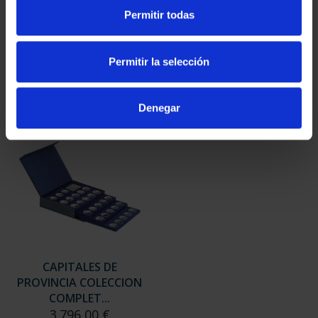
SUSCRIPCIÓN
SUSCRIPCIÓN
Permitir todas
CAPITALES DE
CAPITALES DE
PROVINCIA 3
PROVINCIA 4
949,00 €
949,00 €
Permitir la selección
Sólo para usuarios
Sólo para usuarios
registrados
registrados
Denegar
CAPITALES DE
PROVINCIA COLECCION
COMPLET...
3.796,00 €