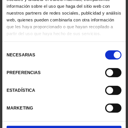
información sobre el uso que haga del sitio web con
nuestros partners de redes sociales, publicidad y análisis
web, quienes pueden combinarla con otra información
SUSCRIPCIÓN
SUSCRIPCIÓN
que les haya proporcionado o que hayan recopilado a
CAPITALES DE
CAPITALES DE
partir del uso que haya hecho de sus servicios.
PROVINCIA 1
PROVINCIA 2
949,00 €
949,00 €
Selección
Sólo para usuarios
Sólo para usuarios
NECESARIAS
de
registrados
registrados
consentimiento
PREFERENCIAS
ESTADÍSTICA
MARKETING