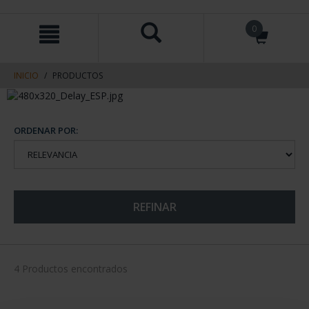
saltar
Saltar
0
al
al
contenido
men
de
navegacin
INICIO
PRODUCTOS
ORDENAR POR:
REFINAR
4 Productos encontrados