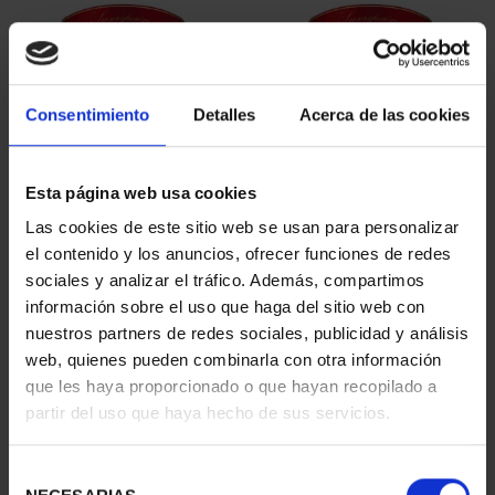
Consentimiento
Detalles
Acerca de las cookies
Esta página web usa cookies
SUSCRIPCIÓN
SUSCRIPCIÓN
Las cookies de este sitio web se usan para personalizar
CAPITALES DE
CAPITALES DE
el contenido y los anuncios, ofrecer funciones de redes
PROVINCIA 1
PROVINCIA 2
sociales y analizar el tráfico. Además, compartimos
949,00 €
949,00 €
información sobre el uso que haga del sitio web con
nuestros partners de redes sociales, publicidad y análisis
Sólo para usuarios
Sólo para usuarios
registrados
registrados
web, quienes pueden combinarla con otra información
que les haya proporcionado o que hayan recopilado a
partir del uso que haya hecho de sus servicios.
Selección