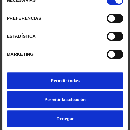
NECESARIAS
de
consentimiento
PREFERENCIAS
SUSCRIPCIÓN
SUSCRIPCIÓN
ESTADÍSTICA
CAPITALES DE
CAPITALES DE
PROVINCIA 3
PROVINCIA 4
MARKETING
949,00 €
949,00 €
Sólo para usuarios
Sólo para usuarios
registrados
registrados
Permitir todas
Permitir la selección
ORDENAR POR:
Denegar