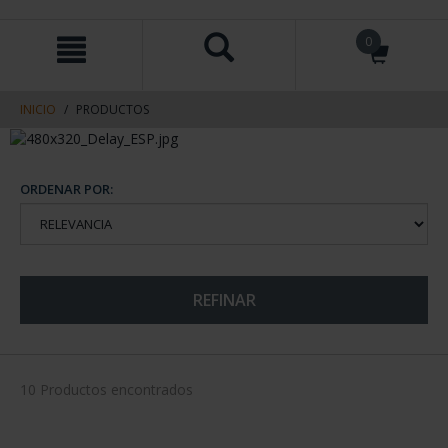
saltar
Saltar
0
al
al
contenido
men
de
navegacin
INICIO
PRODUCTOS
ORDENAR POR:
REFINAR
10 Productos encontrados