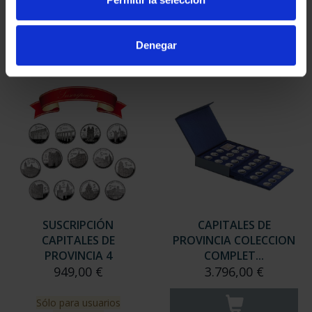
949,00 €
949,00 €
Sólo para usuarios
Sólo para usuarios
Denegar
registrados
registrados
SUSCRIPCIÓN
CAPITALES DE
CAPITALES DE
PROVINCIA COLECCION
PROVINCIA 4
COMPLET...
949,00 €
3.796,00 €
Sólo para usuarios