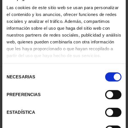
Las cookies de este sitio web se usan para personalizar
el contenido y los anuncios, ofrecer funciones de redes
ORDENAR POR:
sociales y analizar el tráfico. Además, compartimos
información sobre el uso que haga del sitio web con
nuestros partners de redes sociales, publicidad y análisis
web, quienes pueden combinarla con otra información
que les haya proporcionado o que hayan recopilado a
REFINAR
partir del uso que haya hecho de sus servicios.
Selección
1 Productos encontrados
NECESARIAS
de
consentimiento
PREFERENCIAS
ESTADÍSTICA