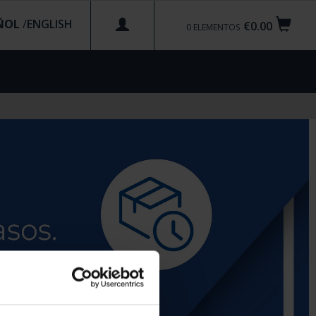
ÑOL
/
€0.00
0
ELEMENTOS