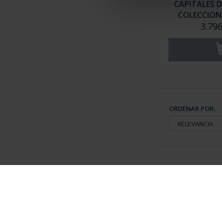
CAPITALES D
COLECCION 
3.796
ORDENAR POR:
Información General
Contacto
|
Preguntas Frequentes (FAQs)
|
Aviso Legal
|
Condicio