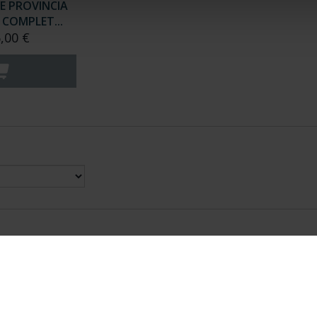
E PROVINCIA
COMPLET...
,00 €
nes Legales
|
|
Ayuda
|