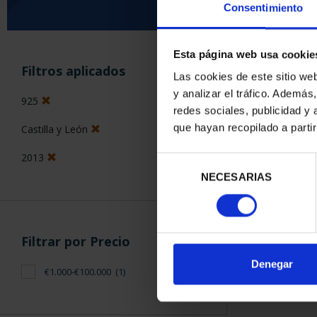
Consentimiento
Esta página web usa cookie
ORDENAR POR:
Filtros aplicados
Las cookies de este sitio we
y analizar el tráfico. Ademá
925
redes sociales, publicidad y
que hayan recopilado a parti
Castilla y León
1 Productos en
2013
Selección
NECESARIAS
de
consentimiento
Filtrar por Precio
Denegar
€1.000-€100.000
(1)