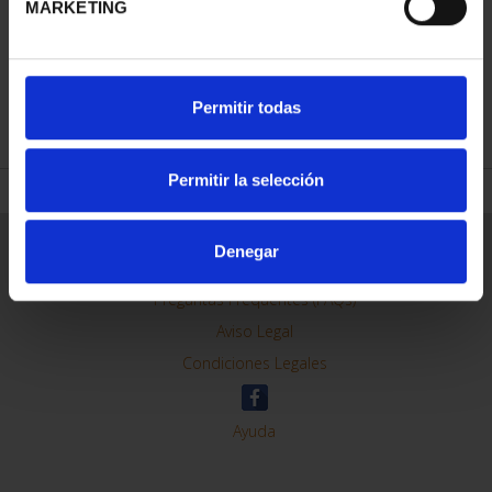
MARKETING
REFINAR
Permitir todas
Permitir la selección
Información General
Denegar
Contacto
Preguntas Frequentes (FAQs)
Aviso Legal
Condiciones Legales
Ayuda