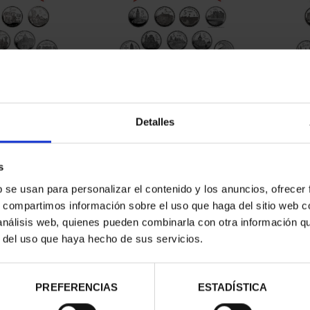
CAPITALES DE
SUSCRIPCIÓN CAPITALES DE
SUSC
NCIA 1
PROVINCIA 2
Detalles
00 €
949,00 €
ios registrados
Sólo para usuarios registrados
Sólo 
s
b se usan para personalizar el contenido y los anuncios, ofrecer
s, compartimos información sobre el uso que haga del sitio web 
 análisis web, quienes pueden combinarla con otra información q
r del uso que haya hecho de sus servicios.
PREFERENCIAS
ESTADÍSTICA