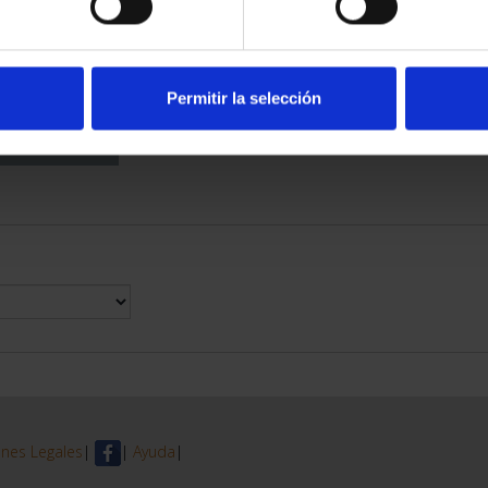
DE PROVINCIA
 COMPLET...
6,00 €
Permitir la selección
nes Legales
|
|
Ayuda
|