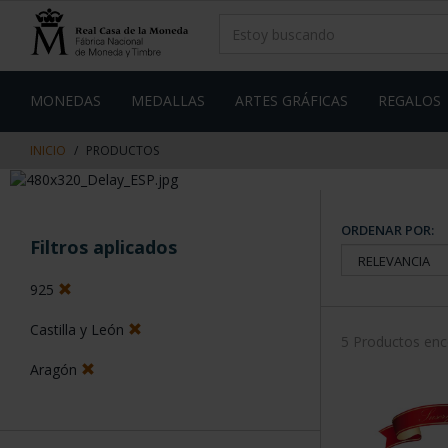
saltar
Saltar
al
al
contenido
men
de
navegacin
MONEDAS
MEDALLAS
ARTES GRÁFICAS
REGALOS
INICIO
PRODUCTOS
ORDENAR POR:
Filtros aplicados
925
Castilla y León
5 Productos en
Aragón