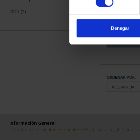
CAPITALES 
2013
(1)
COLECCION
3.79
Denegar
ORDENAR POR:
Información General
Contacto
|
Preguntas Frequentes (FAQs)
|
Aviso Legal
|
Condicio