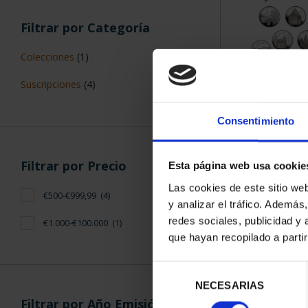
Filtrar por Categoría
Colecciones
(1)
Suscripciones
(4)
SUSCRIPCIÓN 
PROVI
Consentimiento
949,
Sólo para usuar
Filtrar por Precio
Esta página web usa cookie
Las cookies de este sitio we
€500-€999,99
(4)
y analizar el tráfico. Ademá
redes sociales, publicidad y
€1.000-€100.000
(1)
que hayan recopilado a parti
Selección
NECESARIAS
de
Filtrar por Año Emisión
consentimiento