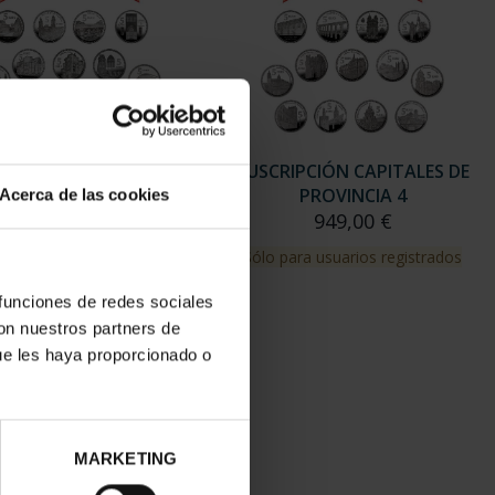
RIPCIÓN CAPITALES DE
SUSCRIPCIÓN CAPITALES DE
PROVINCIA 3
PROVINCIA 4
Acerca de las cookies
949,00 €
949,00 €
para usuarios registrados
Sólo para usuarios registrados
 funciones de redes sociales
con nuestros partners de
ue les haya proporcionado o
MARKETING