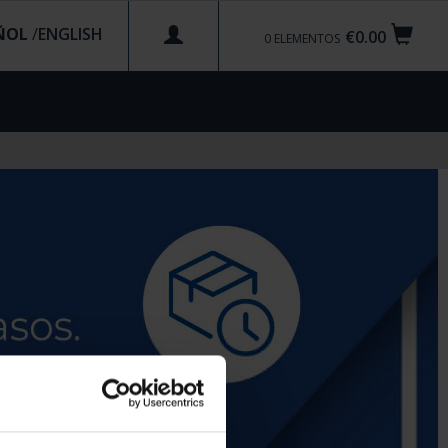
ÑOL
/
€0.00
0
ELEMENTOS