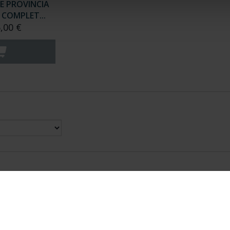
E PROVINCIA
COMPLET...
,00 €
nes Legales
|
|
Ayuda
|