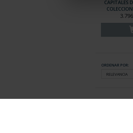
CAPITALES D
COLECCION 
3.796
ORDENAR POR:
Información General
Contacto
|
Preguntas Frequentes (FAQs)
|
Aviso Legal
|
Condicio