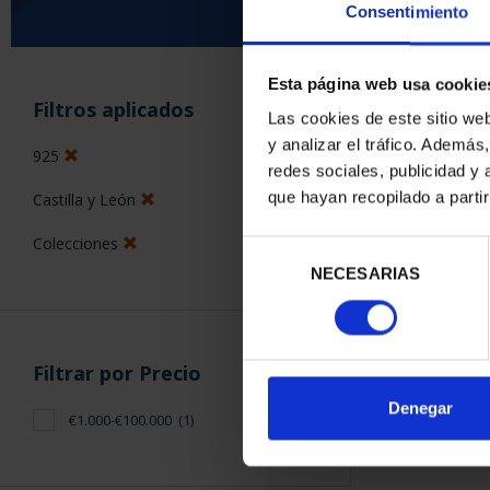
Consentimiento
Esta página web usa cookie
ORDENAR POR:
Filtros aplicados
Las cookies de este sitio we
y analizar el tráfico. Ademá
925
redes sociales, publicidad y
que hayan recopilado a parti
Castilla y León
1 Productos en
Colecciones
Selección
NECESARIAS
de
consentimiento
Filtrar por Precio
Denegar
€1.000-€100.000
(1)