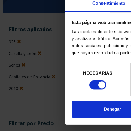
Consentimiento
Esta página web usa cookie
ORDENAR POR:
Filtros aplicados
Las cookies de este sitio we
y analizar el tráfico. Ademá
925
redes sociales, publicidad y
que hayan recopilado a parti
Castilla y León
1 Productos en
Series
Selección
NECESARIAS
de
Capitales de Provincia
consentimiento
2010
Denegar
Filtrar por Precio