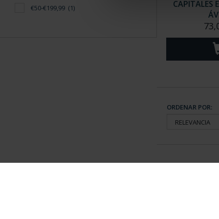
CAPITALES 
€50-€199,99
(1)
ÁV
73,
ORDENAR POR:
Información General
Contacto
|
Preguntas Frequentes (FAQs)
|
Aviso Legal
|
Condicio