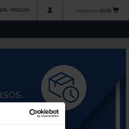
ÑOL
/
€0.00
0
ELEMENTOS