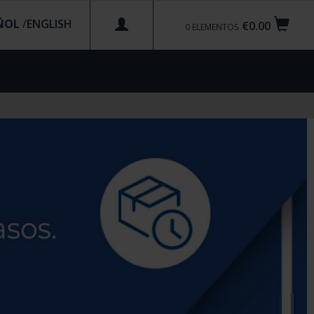
ÑOL
/
€0.00
0
ELEMENTOS