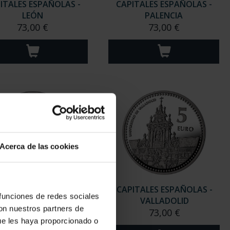
ITALES ESPAÑOLAS -
CAPITALES ESPAÑOLAS -
LEÓN
PALENCIA
73,00 €
73,00 €
Acerca de las cookies
ITALES ESPAÑOLAS -
CAPITALES ESPAÑOLAS -
 funciones de redes sociales
SORIA
VALLADOLID
con nuestros partners de
73,00 €
73,00 €
ue les haya proporcionado o