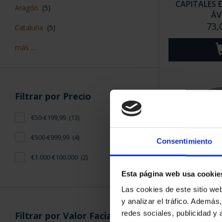
CAPITALES 
Aragón
(5)
ÁV
73,
Cataluña
(5)
más ...
Filtrar por Precio
€50-€199,99
(13)
€500-€999,99
(4)
Consentimiento
€1.000-€100.000
(2)
Esta página web usa cookie
CAPITALES 
Las cookies de este sitio we
SEG
y analizar el tráfico. Ademá
73,
redes sociales, publicidad y
Filtrar por Valor Facial