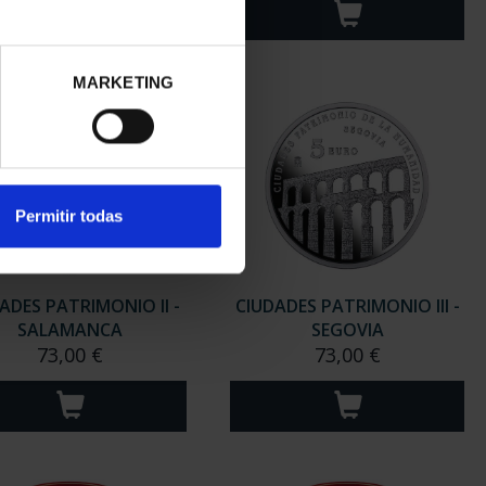
MARKETING
Permitir todas
ADES PATRIMONIO II -
CIUDADES PATRIMONIO III -
SALAMANCA
SEGOVIA
73,00 €
73,00 €