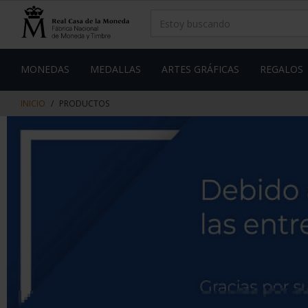
saltar
Saltar
al
al
contenido
men
de
navegacin
MONEDAS
MEDALLAS
ARTES GRÁFICAS
REGALOS
INICIO
PRODUCTOS