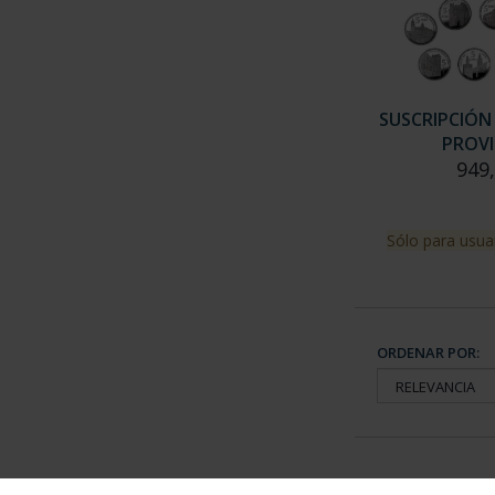
SUSCRIPCIÓN
PROVI
949
Sólo para usua
ORDENAR POR: