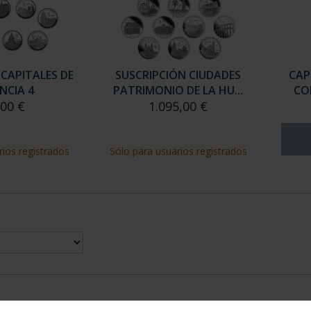
 CAPITALES DE
SUSCRIPCIÓN CIUDADES
CAP
NCIA 4
PATRIMONIO DE LA HU...
CO
,00 €
1.095,00 €
rios registrados
Sólo para usuarios registrados