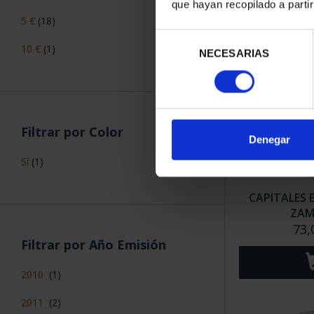
que hayan recopilado a parti
5 €
(18)
Selección
10 €
(1)
NECESARIAS
de
consentimiento
Filtrar por Color
Denegar
Sí
(1)
CAPITALES 
ZA
73,
Filtrar por Año Emisión
2010
(1)
2011
(2)