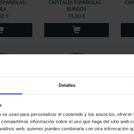
ESPAÑOLAS -
CAPITALES ESPAÑOLAS -
CAP
ILA
BURGOS
00 €
73,00 €
Detalles
s
ESPAÑOLAS -
CAPITALES ESPAÑOLAS -
CAP
b se usan para personalizar el contenido y los anuncios, ofrecer
OVIA
SALAMANCA
s, compartimos información sobre el uso que haga del sitio web 
00 €
73,00 €
 análisis web, quienes pueden combinarla con otra información q