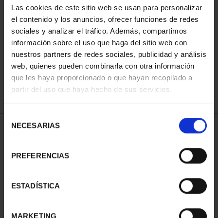
Las cookies de este sitio web se usan para personalizar
el contenido y los anuncios, ofrecer funciones de redes
sociales y analizar el tráfico. Además, compartimos
ORDENAR POR:
información sobre el uso que haga del sitio web con
nuestros partners de redes sociales, publicidad y análisis
web, quienes pueden combinarla con otra información
que les haya proporcionado o que hayan recopilado a
REFINAR
partir del uso que haya hecho de sus servicios.
Selección
NECESARIAS
de
1 Productos encontrados
consentimiento
PREFERENCIAS
ESTADÍSTICA
MARKETING