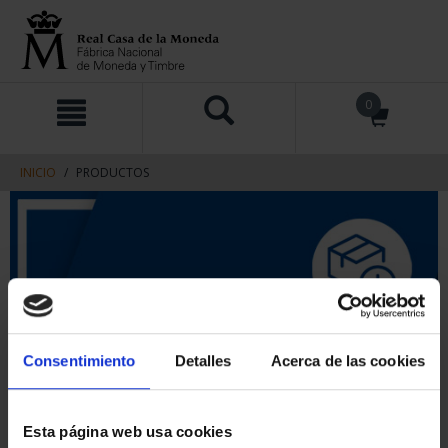
saltar
Saltar
0
al
al
contenido
men
de
navegacin
INICIO
PRODUCTOS
Consentimiento
Detalles
Acerca de las cookies
Esta página web usa cookies