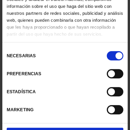
información sobre el uso que haga del sitio web con
nuestros partners de redes sociales, publicidad y análisis
web, quienes pueden combinarla con otra información
que les haya proporcionado o que hayan recopilado a
partir del uso que haya hecho de sus servicios.
SUSCRIPCIÓN
SUSCRIPCIÓN
CAPITALES DE
CAPITALES DE
Selección
PROVINCIA 3
PROVINCIA 4
NECESARIAS
de
949,00 €
949,00 €
consentimiento
Sólo para usuarios
Sólo para usuarios
PREFERENCIAS
registrados
registrados
ESTADÍSTICA
MARKETING