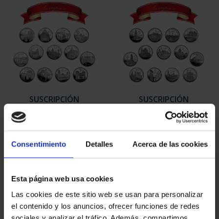
SUSCRIPCIÓN
SUSCRIPCIÓN
CAPITALES DE
CAPITALES DE
PROVINCIA 1
PROVINCIA 2
949,00 €
949,00 €
Consentimiento
Detalles
Acerca de las cookies
Sólo para usuarios
Sólo para usuarios
registrados
registrados
Esta página web usa cookies
Las cookies de este sitio web se usan para personalizar
el contenido y los anuncios, ofrecer funciones de redes
sociales y analizar el tráfico. Además, compartimos