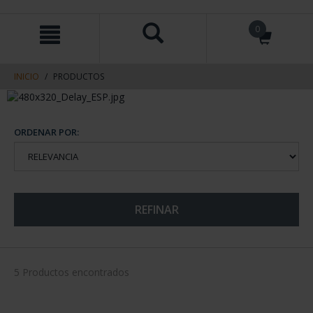
saltar
Saltar
0
al
al
contenido
men
de
navegacin
INICIO
PRODUCTOS
ORDENAR POR:
REFINAR
5 Productos encontrados