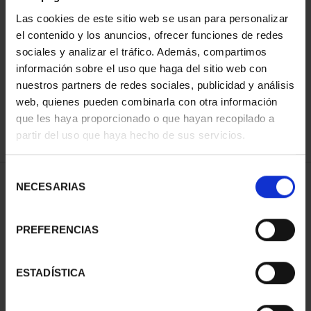
Las cookies de este sitio web se usan para personalizar
el contenido y los anuncios, ofrecer funciones de redes
ORDENAR POR:
sociales y analizar el tráfico. Además, compartimos
información sobre el uso que haga del sitio web con
nuestros partners de redes sociales, publicidad y análisis
web, quienes pueden combinarla con otra información
que les haya proporcionado o que hayan recopilado a
REFINAR
partir del uso que haya hecho de sus servicios.
Selección
1 Productos encontrados
NECESARIAS
de
consentimiento
PREFERENCIAS
ESTADÍSTICA