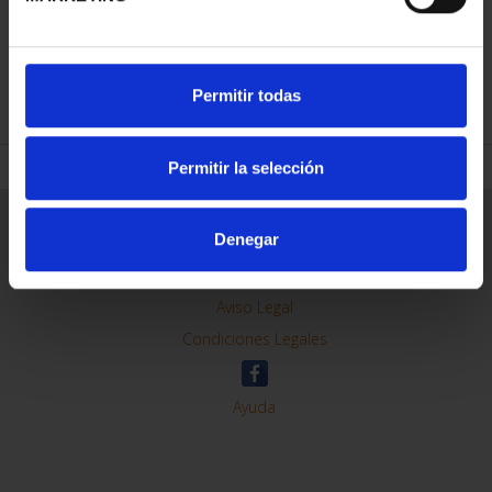
REFINAR
Permitir todas
Permitir la selección
Información General
Denegar
Contacto
Preguntas Frequentes (FAQs)
Aviso Legal
Condiciones Legales
Ayuda