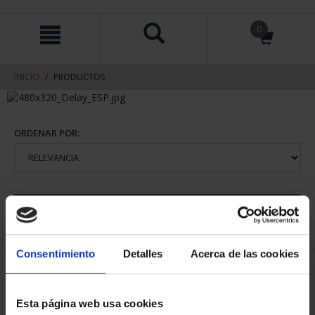
saltar
Saltar
0
al
al
contenido
men
de
navegacin
INICIO
PRODUCTOS
ORDENAR POR:
REFINAR
Consentimiento
Detalles
Acerca de las cookies
2 Productos encontrados
Esta página web usa cookies