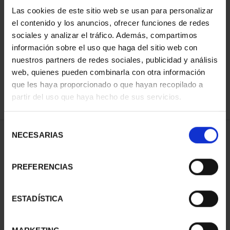
Las cookies de este sitio web se usan para personalizar
el contenido y los anuncios, ofrecer funciones de redes
ORDENAR POR:
sociales y analizar el tráfico. Además, compartimos
información sobre el uso que haga del sitio web con
nuestros partners de redes sociales, publicidad y análisis
web, quienes pueden combinarla con otra información
que les haya proporcionado o que hayan recopilado a
REFINAR
partir del uso que haya hecho de sus servicios.
Selección
NECESARIAS
de
2 Productos encontrados
consentimiento
PREFERENCIAS
ESTADÍSTICA