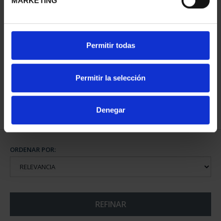
MARKETING
CIUDADES PATRIMONIO
SUSCRIPCIÓN CIUDADES
Permitir todas
III - SEGOVIA
PATRIMONIO DE LA
73,00 €
HU...
1.095,00 €
Permitir la selección
Sólo para usuarios
registrados
Denegar
ORDENAR POR:
REFINAR