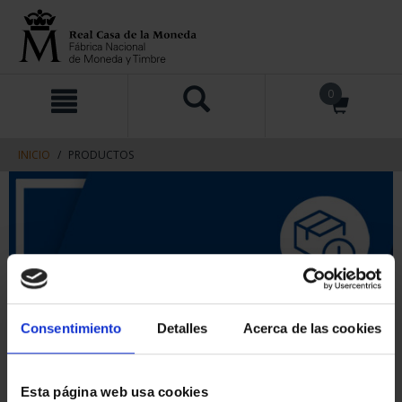
saltar
Saltar
0
al
al
contenido
men
de
navegacin
INICIO
PRODUCTOS
Consentimiento
Detalles
Acerca de las cookies
Esta página web usa cookies