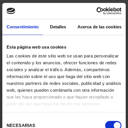
Consentimiento
Detalles
Acerca de las cookies
Esta página web usa cookies
Las cookies de este sitio web se usan para personalizar
CIUDADES PATRIMONIO
CIUDADES PATRIMONIO
el contenido y los anuncios, ofrecer funciones de redes
III - TARRAGONA
III - SEGOVIA
sociales y analizar el tráfico. Además, compartimos
73,00 €
73,00 €
información sobre el uso que haga del sitio web con
nuestros partners de redes sociales, publicidad y análisis
web, quienes pueden combinarla con otra información
que les haya proporcionado o que hayan recopilado a
partir del uso que haya hecho de sus servicios.
Selección
NECESARIAS
de