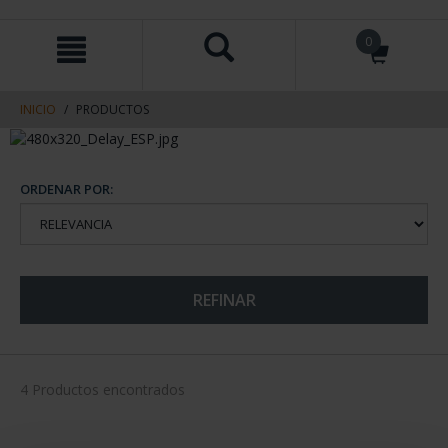
saltar
Saltar
0
al
al
contenido
men
de
navegacin
INICIO
PRODUCTOS
ORDENAR POR:
REFINAR
4 Productos encontrados