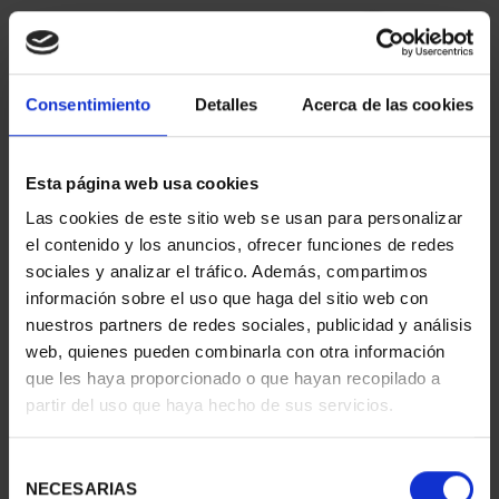
Consentimiento
Detalles
Acerca de las cookies
Esta página web usa cookies
Las cookies de este sitio web se usan para personalizar
CAPITALES ESPAÑOLAS
CAPITALES ESPAÑOLAS
el contenido y los anuncios, ofrecer funciones de redes
- ALICANTE
- CASTELLON DE LA ...
sociales y analizar el tráfico. Además, compartimos
73,00 €
73,00 €
información sobre el uso que haga del sitio web con
nuestros partners de redes sociales, publicidad y análisis
web, quienes pueden combinarla con otra información
que les haya proporcionado o que hayan recopilado a
partir del uso que haya hecho de sus servicios.
Selección
NECESARIAS
de