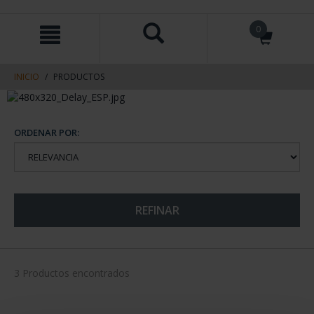
saltar
Saltar
0
al
al
contenido
men
de
navegacin
INICIO
PRODUCTOS
ORDENAR POR:
REFINAR
3 Productos encontrados