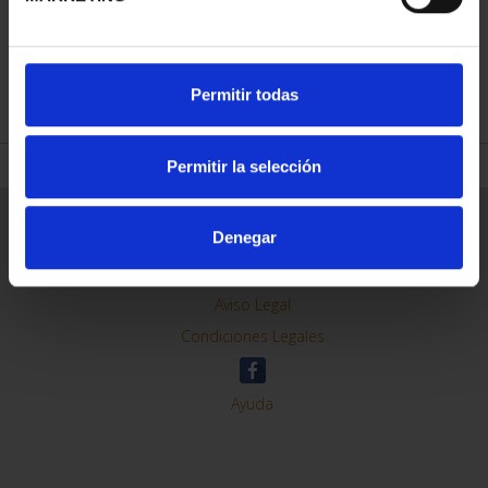
REFINAR
Permitir todas
Permitir la selección
Información General
Denegar
Contacto
Preguntas Frequentes (FAQs)
Aviso Legal
Condiciones Legales
Ayuda