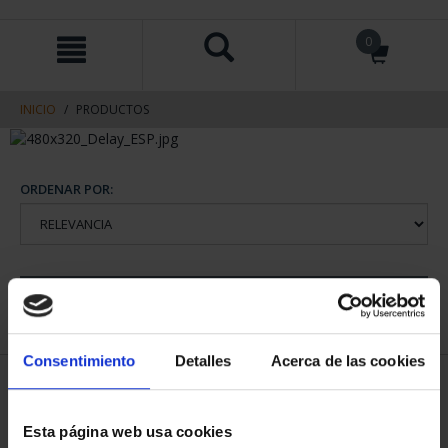
saltar
Saltar
0
al
al
contenido
men
de
navegacin
INICIO
PRODUCTOS
ORDENAR POR:
REFINAR
Consentimiento
Detalles
Acerca de las cookies
2 Productos encontrados
Esta página web usa cookies