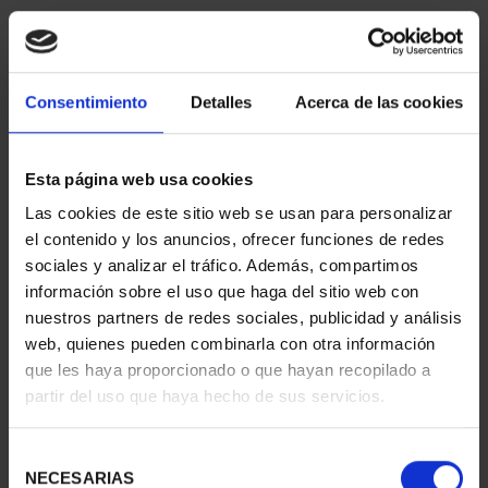
ORDENAR POR:
Consentimiento
Detalles
Acerca de las cookies
Esta página web usa cookies
REFINAR
Las cookies de este sitio web se usan para personalizar
el contenido y los anuncios, ofrecer funciones de redes
sociales y analizar el tráfico. Además, compartimos
3 Productos encontrados
información sobre el uso que haga del sitio web con
nuestros partners de redes sociales, publicidad y análisis
web, quienes pueden combinarla con otra información
que les haya proporcionado o que hayan recopilado a
partir del uso que haya hecho de sus servicios.
Selección
NECESARIAS
de