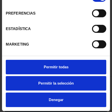
consentimiento
PREFERENCIAS
CAPITALES ESPAÑOLAS
CAPITALES ESPAÑOLAS
- CUENCA
- GUADALAJARA
ESTADÍSTICA
73,00 €
73,00 €
MARKETING
Permitir todas
Permitir la selección
Denegar
CAPITALES ESPAÑOLAS