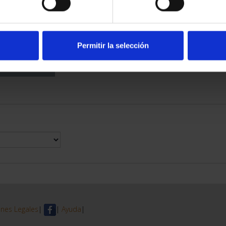
DE PROVINCIA
 COMPLET...
6,00 €
Permitir la selección
nes Legales
|
|
Ayuda
|