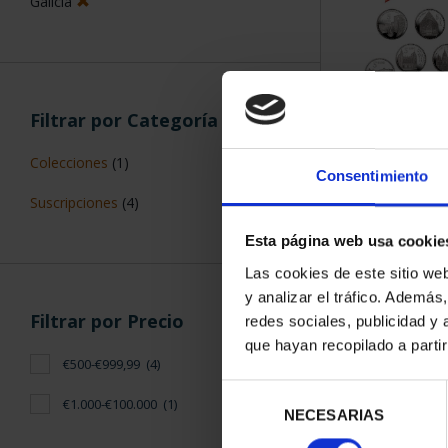
Galicia
Filtrar por Categoría
SUSCRIPCIÓN 
Colecciones
(1)
PROVI
Consentimiento
949,
Suscripciones
(4)
Sólo para usuar
Esta página web usa cookie
Las cookies de este sitio we
y analizar el tráfico. Ademá
Filtrar por Precio
redes sociales, publicidad y
que hayan recopilado a parti
€500-€999,99
(4)
Selección
€1.000-€100.000
(1)
NECESARIAS
de
consentimiento