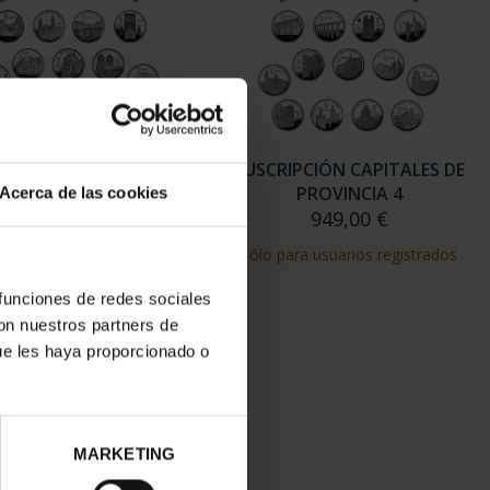
RIPCIÓN CAPITALES DE
SUSCRIPCIÓN CAPITALES DE
PROVINCIA 3
PROVINCIA 4
Acerca de las cookies
949,00 €
949,00 €
para usuarios registrados
Sólo para usuarios registrados
 funciones de redes sociales
con nuestros partners de
ue les haya proporcionado o
MARKETING