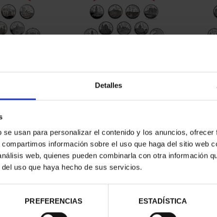
CAPITALES DE
SUSCRIPCIÓN CAPITALES DE
SUSC
NCIA 1
PROVINCIA 2
Detalles
00 €
949,00 €
ios registrados
Sólo para usuarios registrados
Sólo 
s
b se usan para personalizar el contenido y los anuncios, ofrecer
s, compartimos información sobre el uso que haga del sitio web 
 análisis web, quienes pueden combinarla con otra información q
r del uso que haya hecho de sus servicios.
PREFERENCIAS
ESTADÍSTICA