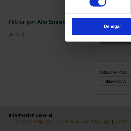
CAPITALES 
COLECCION
Filtrar por Año Emisión
3.79
Denegar
2013
(1)
ORDENAR POR:
Información General
Contacto
|
Preguntas Frequentes (FAQs)
|
Aviso Legal
|
Condicio