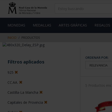
saltar
Saltar
al
al
contenido
men
de
navegacin
MONEDAS
MEDALLAS
ARTES GRÁFICAS
REGALOS
INICIO
PRODUCTOS
ORDENAR POR:
Filtros aplicados
925
CC.AA.
5 Productos en
Castilla-La Mancha
Capitales de Provincia