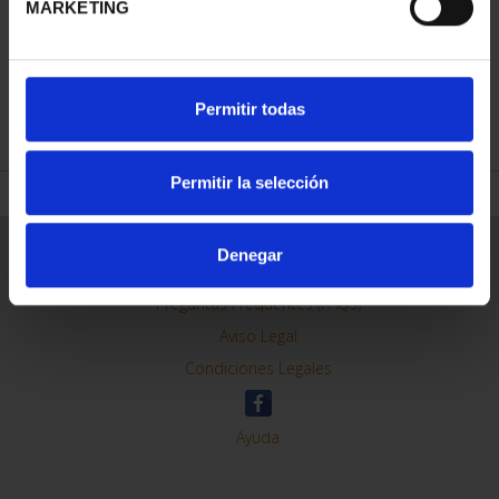
MARKETING
REFINAR
Permitir todas
Permitir la selección
Información General
Denegar
Contacto
Preguntas Frequentes (FAQs)
Aviso Legal
Condiciones Legales
Ayuda