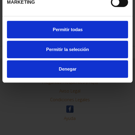
MARKETING
REFINAR
Permitir todas
Permitir la selección
Información General
Denegar
Contacto
Preguntas Frequentes (FAQs)
Aviso Legal
Condiciones Legales
Ayuda