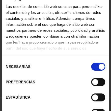
Las cookies de este sitio web se usan para personalizar
el contenido y los anuncios, ofrecer funciones de redes
sociales y analizar el tráfico. Además, compartimos
información sobre el uso que haga del sitio web con
nuestros partners de redes sociales, publicidad y análisis
web, quienes pueden combinarla con otra información
que les haya proporcionado o que hayan recopilado a
partir del uso que haya hecho de sus servicios.
PATRIMONIO
CIUDADES PATRIMONIO
NACIONAL II - PALACIO
- ALCALÁ DE HENARES
REAL DE...
73,00 €
Selección
73,00 €
NECESARIAS
de
consentimiento
PREFERENCIAS
ESTADÍSTICA
ORDENAR POR: