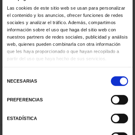
ORDENAR POR:
Las cookies de este sitio web se usan para personalizar
el contenido y los anuncios, ofrecer funciones de redes
sociales y analizar el tráfico. Además, compartimos
información sobre el uso que haga del sitio web con
nuestros partners de redes sociales, publicidad y análisis
REFINAR
web, quienes pueden combinarla con otra información
que les haya proporcionado o que hayan recopilado a
partir del uso que haya hecho de sus servicios.
2 Productos encontrados
Selección
NECESARIAS
de
consentimiento
PREFERENCIAS
ESTADÍSTICA