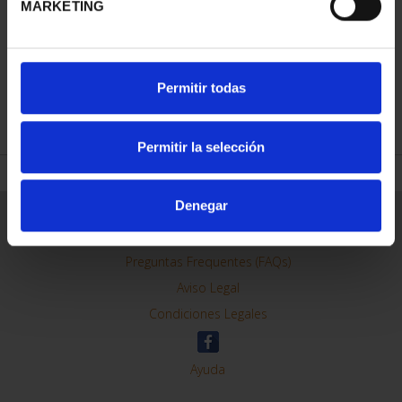
MARKETING
PATRIMONIO
CAPITALES DE
NACIONAL I - EL
PROVINCIA COLECCION
ESCORIAL
COMPLET...
Permitir todas
73,00 €
3.796,00 €
Permitir la selección
Denegar
ORDENAR POR:
REFINAR