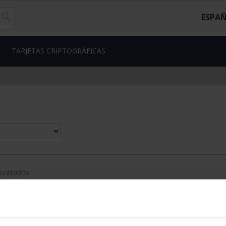
ESPA
TARJETAS CRIPTOGRÁFICAS
contrados