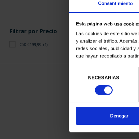
Consentimiento
Esta página web usa cookie
Filtrar por Precio
Las cookies de este sitio we
y analizar el tráfico. Ademá
€50-€199,99
(1)
CIUDADES PAT
redes sociales, publicidad y
TARR
que hayan recopilado a parti
73,
Selección
NECESARIAS
de
consentimiento
ORDENAR POR:
Denegar