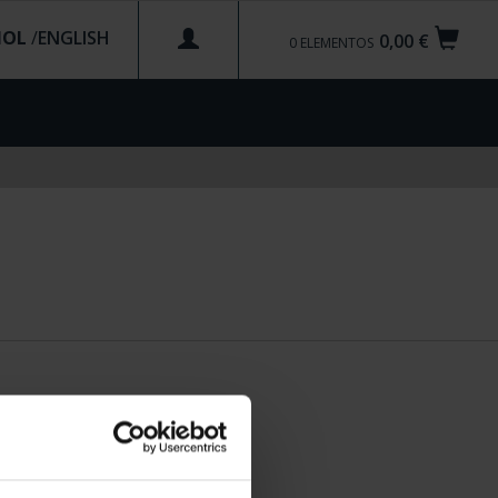
ÑOL
/
0,00 €
0
ELEMENTOS