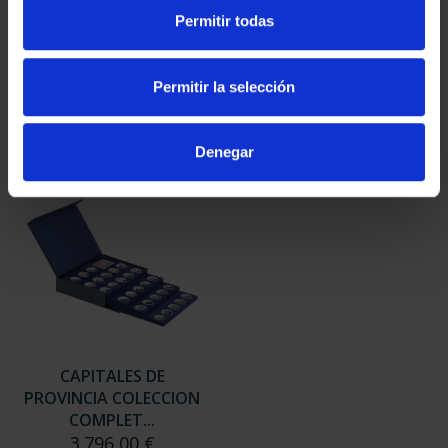
SUSCRIPCIÓN
SUSCRIPCIÓN
Permitir todas
CAPITALES DE
CAPITALES DE
PROVINCIA 3
PROVINCIA 4
949,00 €
949,00 €
Permitir la selección
Sólo para usuarios
Sólo para usuarios
registrados
registrados
Denegar
CAPITALES DE
PROVINCIA COLECCION
COMPLET...
3.796,00 €