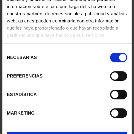
información sobre el uso que haga del sitio web con
nuestros partners de redes sociales, publicidad y análisis
web, quienes pueden combinarla con otra información
SUSCRIPCIÓN
SUSCRIPCIÓN
que les haya proporcionado o que hayan recopilado a
CAPITALES DE
CAPITALES DE
partir del uso que haya hecho de sus servicios.
PROVINCIA 1
PROVINCIA 2
949,00 €
949,00 €
Selección
Sólo para usuarios
Sólo para usuarios
NECESARIAS
de
registrados
registrados
consentimiento
PREFERENCIAS
ESTADÍSTICA
MARKETING