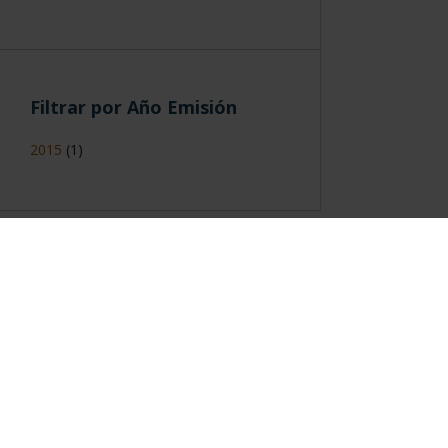
Filtrar por Año Emisión
2015
(1)
Información General
Contacto
|
Preguntas Frequentes (FAQs)
|
Aviso Legal
|
Condicio