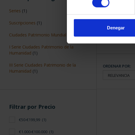
CIUDADES PAT
SALA
Series
(1)
73,
Suscripciones
(1)
Denegar
Ciudades Patrimonio Mundial
(1)
I Serie Ciudades Patrimonio de la
Humanidad
(1)
III Serie Ciudades Patrimonio de la
ORDENAR POR:
Humanidad
(1)
Filtrar por Precio
€50-€199,99
(1)
€1.000-€100.000
(1)