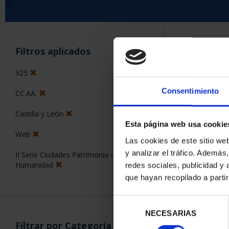
ORDENAR POR:
Filtros aplicados
925
Consentimiento
CC.AA.
2 Productos en
Castilla y León
Esta página web usa cookie
Web
Las cookies de este sitio we
y analizar el tráfico. Ademá
II Serie Ciudades Patrimonio de la
Humanidad
redes sociales, publicidad y
que hayan recopilado a parti
Selección
NECESARIAS
de
Filtrar por Categoría
consentimiento