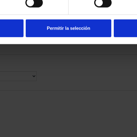
RIMONIO II -
SUSCRIPCIÓN CIUDADES
MANCA
PATRIMONIO DE LA HU...
00 €
1.095,00 €
Permitir la selección
Sólo para usuarios registrados