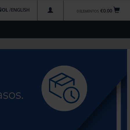
ÑOL
/
€0.00
0
ELEMENTOS