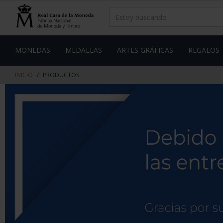
saltar
Saltar
al
al
contenido
men
de
navegacin
MONEDAS
MEDALLAS
ARTES GRÁFICAS
REGALOS
INICIO
PRODUCTOS