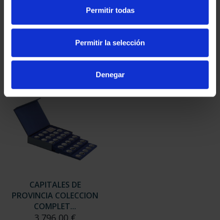
SUSCRIPCIÓN
SUSCRIPCIÓN
Permitir todas
CAPITALES DE
CAPITALES DE
PROVINCIA 3
PROVINCIA 4
949,00 €
949,00 €
Permitir la selección
Sólo para usuarios
Sólo para usuarios
registrados
registrados
Denegar
CAPITALES DE
PROVINCIA COLECCION
COMPLET...
3.796,00 €