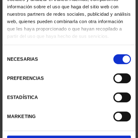
información sobre el uso que haga del sitio web con
nuestros partners de redes sociales, publicidad y análisis
web, quienes pueden combinarla con otra información
SUSCRIPCIÓN
SUSCRIPCIÓN
que les haya proporcionado o que hayan recopilado a
CAPITALES DE
CAPITALES DE
partir del uso que haya hecho de sus servicios.
PROVINCIA 1
PROVINCIA 2
949,00 €
949,00 €
Selección
Sólo para usuarios
Sólo para usuarios
NECESARIAS
de
registrados
registrados
consentimiento
PREFERENCIAS
ESTADÍSTICA
MARKETING