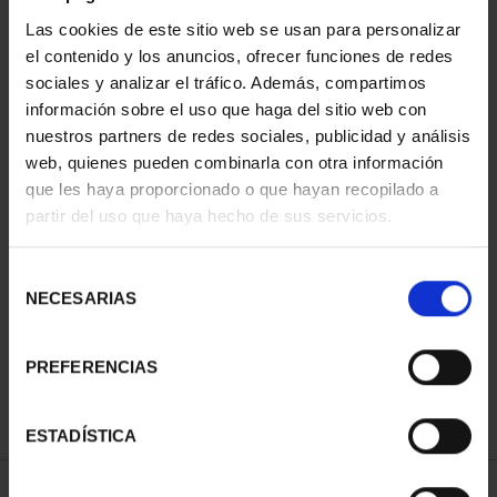
Las cookies de este sitio web se usan para personalizar
el contenido y los anuncios, ofrecer funciones de redes
sociales y analizar el tráfico. Además, compartimos
información sobre el uso que haga del sitio web con
nuestros partners de redes sociales, publicidad y análisis
web, quienes pueden combinarla con otra información
que les haya proporcionado o que hayan recopilado a
partir del uso que haya hecho de sus servicios.
CAPITALES DE
PROVINCIA COLECCION
Selección
COMPLET...
NECESARIAS
de
3.796,00 €
consentimiento
PREFERENCIAS
ESTADÍSTICA