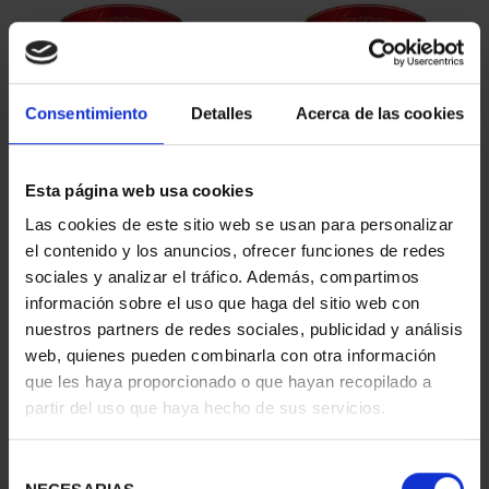
Consentimiento
Detalles
Acerca de las cookies
Esta página web usa cookies
SUSCRIPCIÓN
SUSCRIPCIÓN
Las cookies de este sitio web se usan para personalizar
CAPITALES DE
CAPITALES DE
el contenido y los anuncios, ofrecer funciones de redes
PROVINCIA 1
PROVINCIA 2
sociales y analizar el tráfico. Además, compartimos
949,00 €
949,00 €
información sobre el uso que haga del sitio web con
nuestros partners de redes sociales, publicidad y análisis
Sólo para usuarios
Sólo para usuarios
registrados
registrados
web, quienes pueden combinarla con otra información
que les haya proporcionado o que hayan recopilado a
partir del uso que haya hecho de sus servicios.
Selección