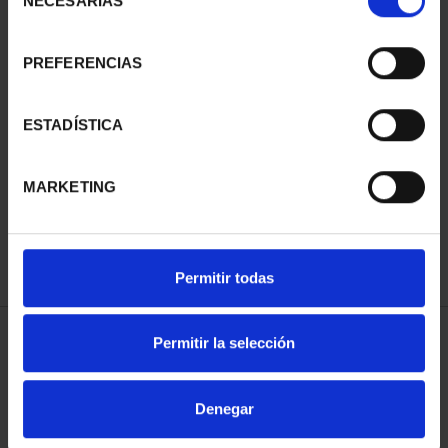
NECESARIAS
de
consentimiento
PREFERENCIAS
SUSCRIPCIÓN
SUSCRIPCIÓN
ESTADÍSTICA
CAPITALES DE
CAPITALES DE
PROVINCIA 3
PROVINCIA 4
MARKETING
949,00 €
949,00 €
Sólo para usuarios
Sólo para usuarios
registrados
registrados
Permitir todas
Permitir la selección
ORDENAR POR:
Denegar