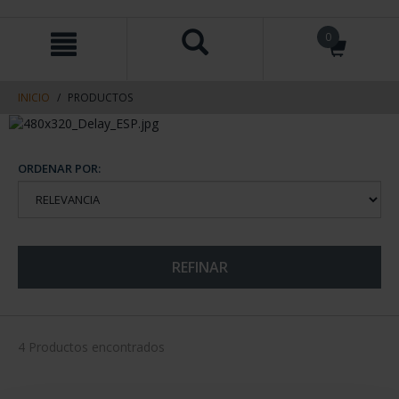
saltar
Saltar
0
al
al
contenido
men
de
navegacin
INICIO
PRODUCTOS
ORDENAR POR:
REFINAR
4 Productos encontrados