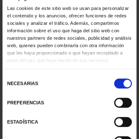
Las cookies de este sitio web se usan para personalizar
el contenido y los anuncios, ofrecer funciones de redes
ORDENAR POR:
sociales y analizar el tráfico. Además, compartimos
información sobre el uso que haga del sitio web con
nuestros partners de redes sociales, publicidad y análisis
web, quienes pueden combinarla con otra información
que les haya proporcionado o que hayan recopilado a
REFINAR
partir del uso que haya hecho de sus servicios.
Selección
1 Productos encontrados
NECESARIAS
de
consentimiento
PREFERENCIAS
ESTADÍSTICA