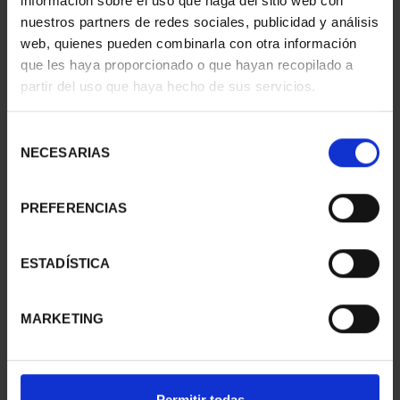
información sobre el uso que haga del sitio web con
nuestros partners de redes sociales, publicidad y análisis
web, quienes pueden combinarla con otra información
que les haya proporcionado o que hayan recopilado a
partir del uso que haya hecho de sus servicios.
CAPITALES ESPAÑOLAS
CAPITALES ESPAÑOLAS
- SALAMANCA
- SORIA
Selección
73,00 €
73,00 €
NECESARIAS
de
consentimiento
PREFERENCIAS
ESTADÍSTICA
MARKETING
Permitir todas