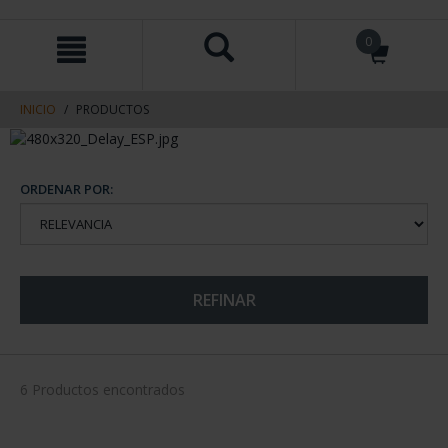
saltar
Saltar
0
al
al
contenido
men
de
navegacin
INICIO
PRODUCTOS
ORDENAR POR:
REFINAR
6 Productos encontrados