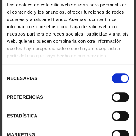
Las cookies de este sitio web se usan para personalizar
el contenido y los anuncios, ofrecer funciones de redes
sociales y analizar el tráfico. Además, compartimos
ORDENAR POR:
información sobre el uso que haga del sitio web con
nuestros partners de redes sociales, publicidad y análisis
web, quienes pueden combinarla con otra información
que les haya proporcionado o que hayan recopilado a
REFINAR
partir del uso que haya hecho de sus servicios.
Selección
NECESARIAS
de
1 Productos encontrados
consentimiento
PREFERENCIAS
ESTADÍSTICA
MARKETING