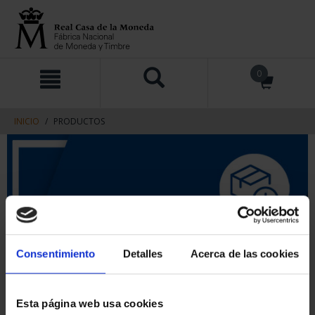
saltar
Saltar
0
al
al
contenido
men
de
navegacin
INICIO
PRODUCTOS
Consentimiento
Detalles
Acerca de las cookies
Esta página web usa cookies