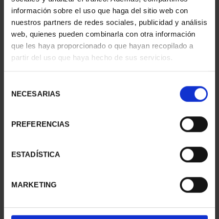
información sobre el uso que haga del sitio web con
nuestros partners de redes sociales, publicidad y análisis
web, quienes pueden combinarla con otra información
que les haya proporcionado o que hayan recopilado a
partir del uso que haya hecho de sus servicios.
SUSCRIPCIÓN
SUSCRIPCIÓN
CAPITALES DE
CAPITALES DE
PROVINCIA 3
PROVINCIA 4
Selección
949,00 €
949,00 €
NECESARIAS
de
consentimiento
Sólo para usuarios
Sólo para usuarios
registrados
registrados
PREFERENCIAS
ESTADÍSTICA
MARKETING