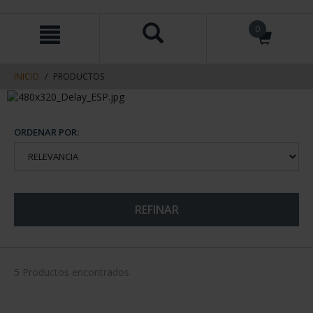
saltar
Saltar
0
al
al
contenido
men
de
navegacin
INICIO
PRODUCTOS
ORDENAR POR:
REFINAR
5 Productos encontrados