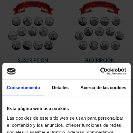
SUSCRIPCIÓN
SUSCRIPCIÓN
CAPITALES DE
CAPITALES DE
PROVINCIA 1
PROVINCIA 2
949,00 €
949,00 €
Consentimiento
Detalles
Acerca de las cookies
Sólo para usuarios
Sólo para usuarios
registrados
registrados
Esta página web usa cookies
Las cookies de este sitio web se usan para personalizar
el contenido y los anuncios, ofrecer funciones de redes
sociales y analizar el tráfico. Además, compartimos