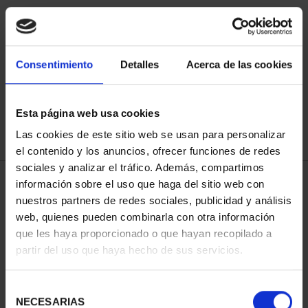
ORDENAR POR:
Consentimiento
Detalles
Acerca de las cookies
Esta página web usa cookies
REFINAR
Las cookies de este sitio web se usan para personalizar
el contenido y los anuncios, ofrecer funciones de redes
sociales y analizar el tráfico. Además, compartimos
3 Productos encontrados
información sobre el uso que haga del sitio web con
nuestros partners de redes sociales, publicidad y análisis
web, quienes pueden combinarla con otra información
que les haya proporcionado o que hayan recopilado a
partir del uso que haya hecho de sus servicios.
Selección
NECESARIAS
de