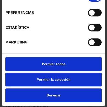
consentimiento
PREFERENCIAS
CAPITALES ESPAÑOLAS
CAPITALES ESPAÑOLAS
- ALICANTE
- CASTELLON DE LA ...
ESTADÍSTICA
73,00 €
73,00 €
MARKETING
Permitir todas
Permitir la selección
Denegar
CAPITALES ESPAÑOLAS