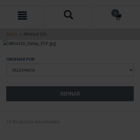
saltar
Saltar
0
al
al
contenido
men
de
navegacin
INICIO
PRODUCTOS
ORDENAR POR:
REFINAR
10 Productos encontrados