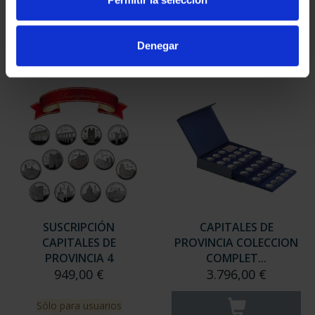
949,00 €
949,00 €
Sólo para usuarios
Sólo para usuarios
Denegar
registrados
registrados
SUSCRIPCIÓN
CAPITALES DE
CAPITALES DE
PROVINCIA COLECCION
PROVINCIA 4
COMPLET...
949,00 €
3.796,00 €
Sólo para usuarios