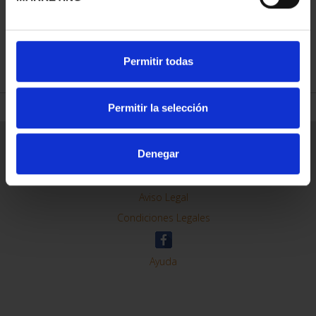
REFINAR
Permitir todas
Permitir la selección
Información General
Denegar
Contacto
Preguntas Frequentes (FAQs)
Aviso Legal
Condiciones Legales
Ayuda