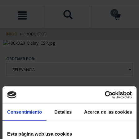
saltar
Saltar
0
al
al
contenido
men
de
navegacin
INICIO
PRODUCTOS
ORDENAR POR:
REFINAR
Consentimiento
Detalles
Acerca de las cookies
2 Productos encontrados
Esta página web usa cookies