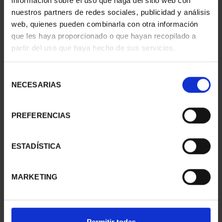
información sobre el uso que haga del sitio web con
nuestros partners de redes sociales, publicidad y análisis
CIUDADES PATRIMONIO
CIUDADES PATRIMONIO
web, quienes pueden combinarla con otra información
- CÁCERES
- ALCALÁ DE HENARES
que les haya proporcionado o que hayan recopilado a
73,00 €
73,00 €
partir del uso que haya hecho de sus servicios.
Selección
NECESARIAS
de
consentimiento
PREFERENCIAS
ESTADÍSTICA
MARKETING
CIUDADES PATRIMONIO
CIUDADES PATRIMONIO
- CÓRDOBA
- BAEZA
73,00 €
73,00 €
Permitir todas